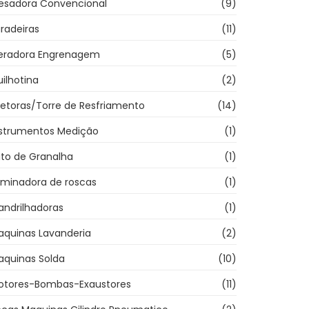
resadora Convencional
(9)
radeiras
(11)
eradora Engrenagem
(5)
ilhotina
(2)
jetoras/Torre de Resfriamento
(14)
nstrumentos Medição
(1)
ato de Granalha
(1)
aminadora de roscas
(1)
andrilhadoras
(1)
aquinas Lavanderia
(2)
aquinas Solda
(10)
otores-Bombas-Exaustores
(11)