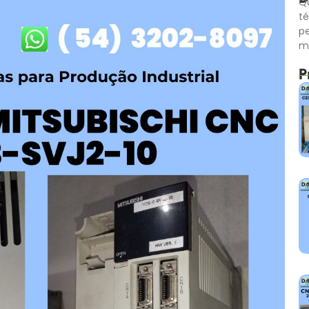
Qu
té
p
m
P