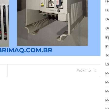
F
Fu
G
Gu
In
I
J
L
Próximo
M
M
M
M