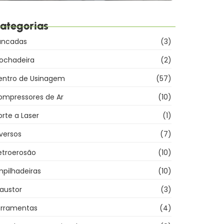
ategorias
ancadas
(3)
rochadeira
(2)
entro de Usinagem
(57)
ompressores de Ar
(10)
rte a Laser
(1)
versos
(7)
etroerosão
(10)
pilhadeiras
(10)
austor
(3)
erramentas
(4)