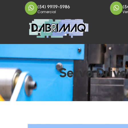
(54) 99119-5986
(5
Comercial
Ve
Servo Driv