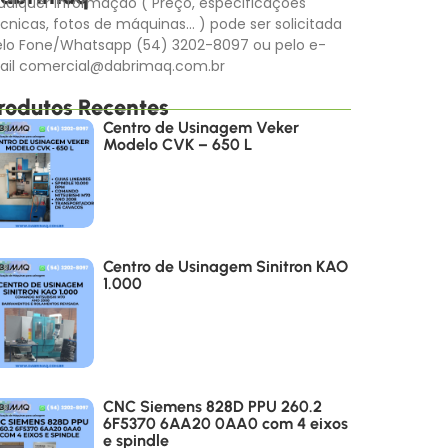
alquer informação ( Preço, especificações
cnicas, fotos de máquinas… ) pode ser solicitada
elo Fone/Whatsapp (54) 3202-8097 ou pelo e-
ail comercial@dabrimaq.com.br
rodutos Recentes
Centro de Usinagem Veker
Modelo CVK – 650 L
Centro de Usinagem Sinitron KAO
1.000
CNC Siemens 828D PPU 260.2
6F5370 6AA20 0AA0 com 4 eixos
e spindle