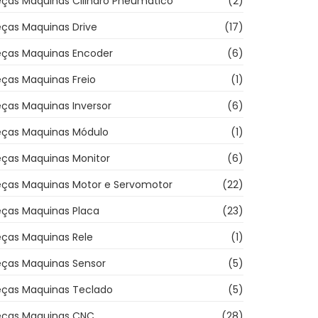
eças Maquinas Cilindro Pneumatico
(2)
eças Maquinas Drive
(17)
eças Maquinas Encoder
(6)
ças Maquinas Freio
(1)
ças Maquinas Inversor
(6)
eças Maquinas Módulo
(1)
eças Maquinas Monitor
(6)
eças Maquinas Motor e Servomotor
(22)
eças Maquinas Placa
(23)
eças Maquinas Rele
(1)
eças Maquinas Sensor
(5)
eças Maquinas Teclado
(5)
eças Maquinas CNC
(28)