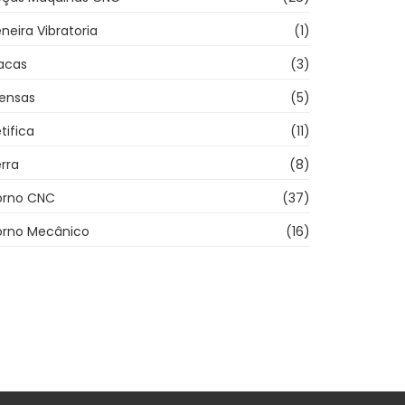
neira Vibratoria
(1)
acas
(3)
rensas
(5)
tifica
(11)
rra
(8)
orno CNC
(37)
orno Mecânico
(16)