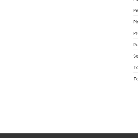
Pe
Pl
P
Re
Se
T
T