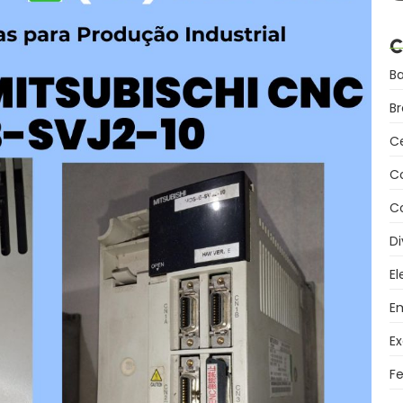
C
B
B
C
C
Co
Di
El
Em
Ex
F