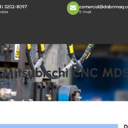
4) 3202-8097
comercial@dabrimaq.c
ndas
E-mail
e Mitsubischi CNC MD
D