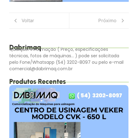
Voltar
Próximo
Dabrimaq
Qualquer informação ( Preço, especificações
técnicas, fotos de máquinas… ) pode ser solicitada
pelo Fone/Whatsapp (54) 3202-8097 ou pelo e-mail
comercial@dabrimaq.com.br
Produtos Recentes