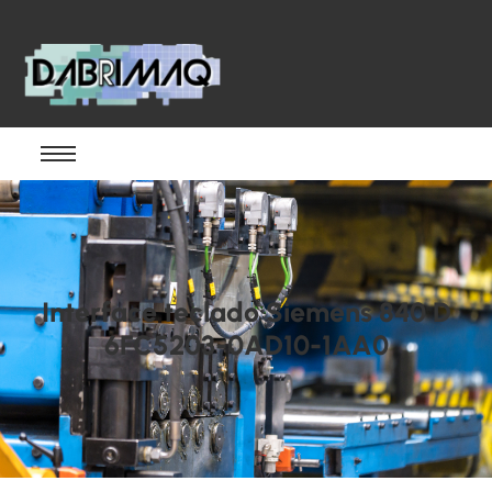
Interface teclado Siemens 840 D
6FC5203-0AD10-1AA0