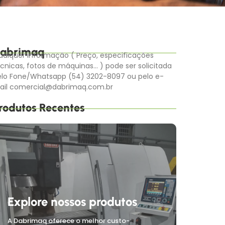
abrimaq
alquer informação ( Preço, especificações
cnicas, fotos de máquinas… ) pode ser solicitada
elo Fone/Whatsapp (54) 3202-8097 ou pelo e-
ail comercial@dabrimaq.com.br
rodutos Recentes
Explore nossos produtos
A Dabrimaq oferece o melhor custo-