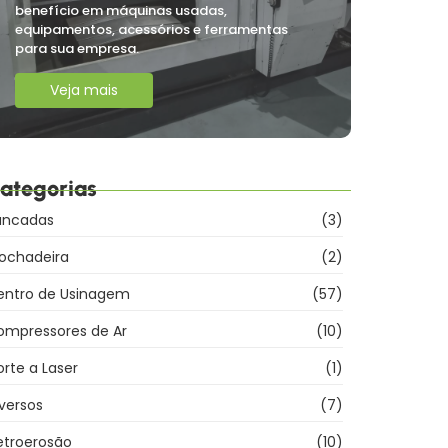
benefício em máquinas usadas,
equipamentos, acessórios e ferramentas
para sua empresa.
Veja mais
ategorias
ancadas
(3)
rochadeira
(2)
entro de Usinagem
(57)
ompressores de Ar
(10)
rte a Laser
(1)
versos
(7)
etroerosão
(10)