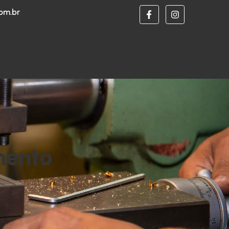
om.br
mento