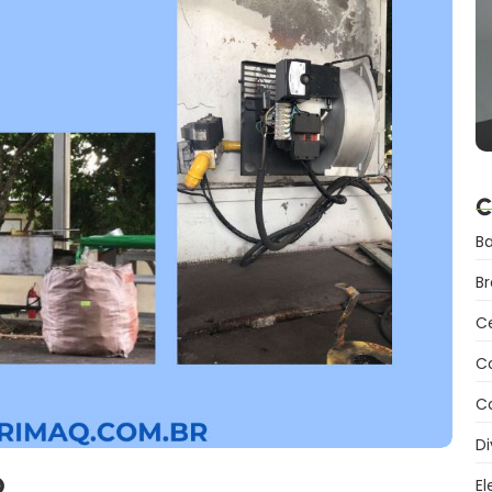
C
B
B
C
C
Co
Di
o
El