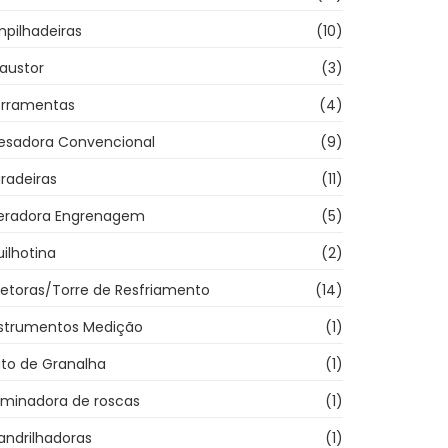
pilhadeiras
(10)
austor
(3)
erramentas
(4)
resadora Convencional
(9)
radeiras
(11)
eradora Engrenagem
(5)
ilhotina
(2)
jetoras/Torre de Resfriamento
(14)
nstrumentos Medição
(1)
ato de Granalha
(1)
aminadora de roscas
(1)
andrilhadoras
(1)