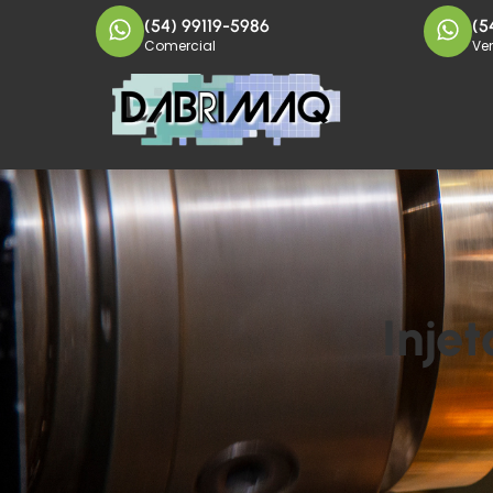
(54) 99119-5986
(5
Comercial
Ve
Inje