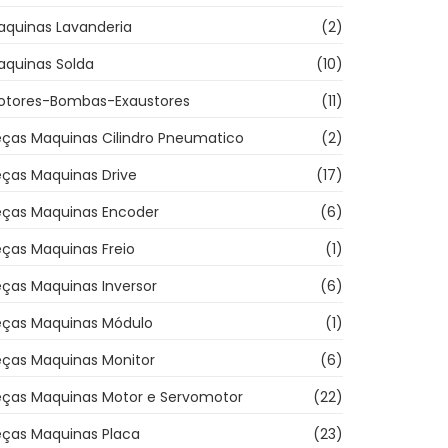
aquinas Lavanderia
(2)
aquinas Solda
(10)
otores-Bombas-Exaustores
(11)
eças Maquinas Cilindro Pneumatico
(2)
eças Maquinas Drive
(17)
eças Maquinas Encoder
(6)
ças Maquinas Freio
(1)
ças Maquinas Inversor
(6)
eças Maquinas Módulo
(1)
eças Maquinas Monitor
(6)
eças Maquinas Motor e Servomotor
(22)
eças Maquinas Placa
(23)