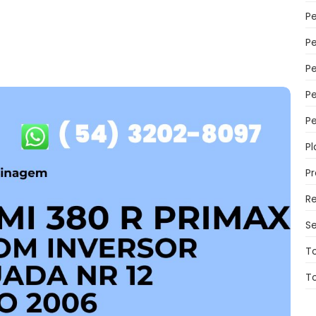
P
P
P
P
Pe
Pl
P
Re
Se
T
T