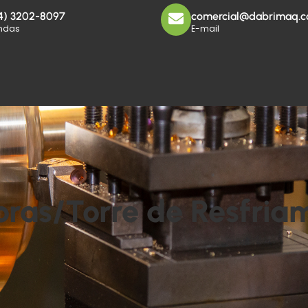
4) 3202-8097
comercial@dabrimaq.c
ndas
E-mail
toras/Torre de Resfria