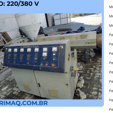
M
M
M
P
P
P
Pe
Pe
P
P
P
P