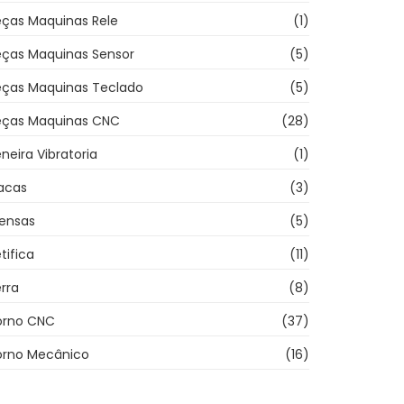
eças Maquinas Rele
(1)
eças Maquinas Sensor
(5)
eças Maquinas Teclado
(5)
eças Maquinas CNC
(28)
neira Vibratoria
(1)
acas
(3)
rensas
(5)
tifica
(11)
rra
(8)
orno CNC
(37)
orno Mecânico
(16)