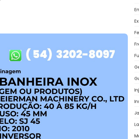
Em
Ex
F
F
Fu
G
Gu
In
I
J
L
M