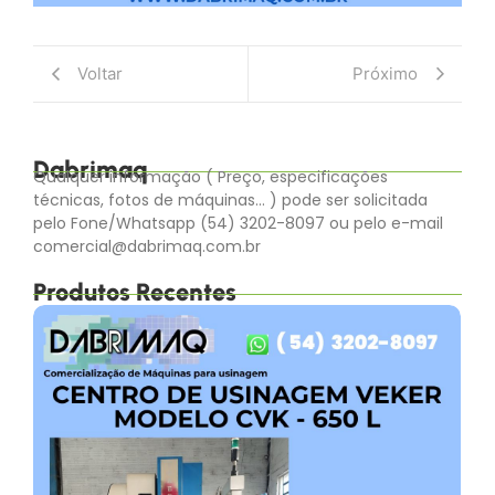
Voltar
Próximo
Dabrimaq
Qualquer informação ( Preço, especificações
técnicas, fotos de máquinas… ) pode ser solicitada
pelo Fone/Whatsapp (54) 3202-8097 ou pelo e-mail
comercial@dabrimaq.com.br
Produtos Recentes