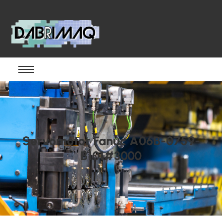
Servomotor Fanuc A06B-0759-
B101#3000