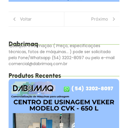
Voltar
Próximo
Dabrimaq
Qualquer informação ( Preço, especificações
técnicas, fotos de máquinas… ) pode ser solicitada
pelo Fone/Whatsapp (54) 3202-8097 ou pelo e-mail
comercial@dabrimaq.com.br
Produtos Recentes