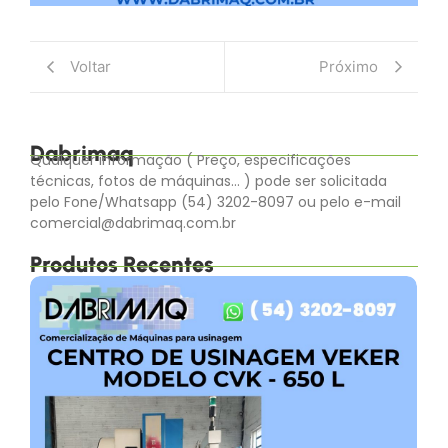
Voltar
Próximo
Dabrimaq
Qualquer informação ( Preço, especificações
técnicas, fotos de máquinas… ) pode ser solicitada
pelo Fone/Whatsapp (54) 3202-8097 ou pelo e-mail
comercial@dabrimaq.com.br
Produtos Recentes