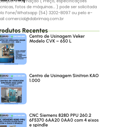
alquer informação ( Preço, especificações
cnicas, fotos de máquinas… ) pode ser solicitada
elo Fone/Whatsapp (54) 3202-8097 ou pelo e-
ail comercial@dabrimaq.com.br
rodutos Recentes
Centro de Usinagem Veker
Modelo CVK – 650 L
Centro de Usinagem Sinitron KAO
1.000
CNC Siemens 828D PPU 260.2
6F5370 6AA20 0AA0 com 4 eixos
e spindle