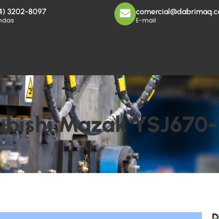
4) 3202-8097
comercial@dabrimaq.c
ndas
E-mail
ubishi Mazak YSJ670
D