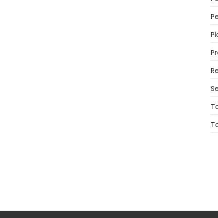
Pe
Pl
P
Re
Se
T
T