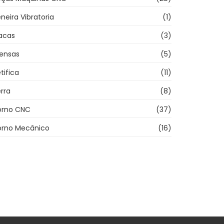
neira Vibratoria
(1)
acas
(3)
rensas
(5)
tifica
(11)
rra
(8)
orno CNC
(37)
orno Mecânico
(16)