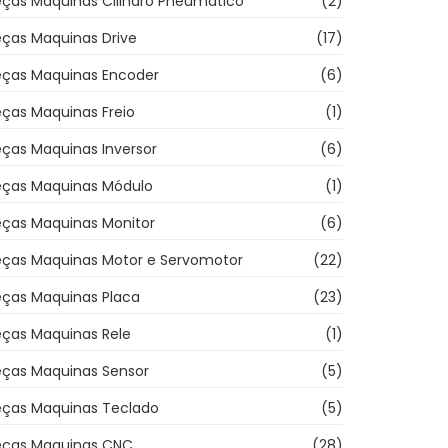
eças Maquinas Cilindro Pneumatico
(2)
eças Maquinas Drive
(17)
eças Maquinas Encoder
(6)
ças Maquinas Freio
(1)
ças Maquinas Inversor
(6)
eças Maquinas Módulo
(1)
eças Maquinas Monitor
(6)
eças Maquinas Motor e Servomotor
(22)
eças Maquinas Placa
(23)
eças Maquinas Rele
(1)
eças Maquinas Sensor
(5)
eças Maquinas Teclado
(5)
eças Maquinas CNC
(28)