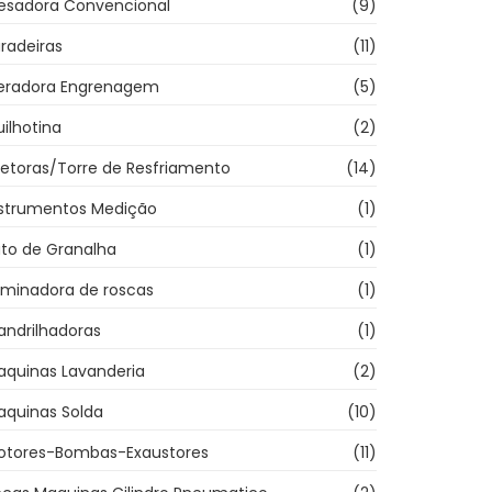
resadora Convencional
(9)
radeiras
(11)
eradora Engrenagem
(5)
ilhotina
(2)
jetoras/Torre de Resfriamento
(14)
nstrumentos Medição
(1)
ato de Granalha
(1)
aminadora de roscas
(1)
andrilhadoras
(1)
aquinas Lavanderia
(2)
aquinas Solda
(10)
otores-Bombas-Exaustores
(11)