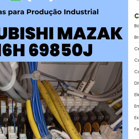
C
B
B
C
C
Co
Di
El
Em
Ex
F