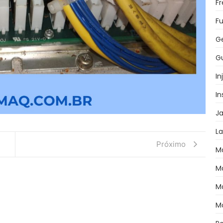
F
Fu
G
Gu
In
I
J
L
Próximo
M
M
M
M