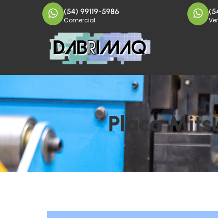
(54) 99119-5986
(5
Comercial
Ve
Placa Mits