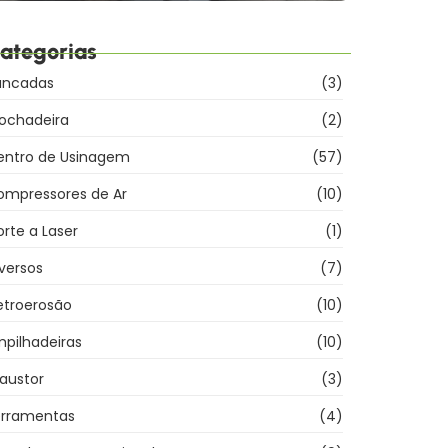
ategorias
ancadas
(3)
rochadeira
(2)
entro de Usinagem
(57)
ompressores de Ar
(10)
rte a Laser
(1)
versos
(7)
etroerosão
(10)
pilhadeiras
(10)
austor
(3)
erramentas
(4)