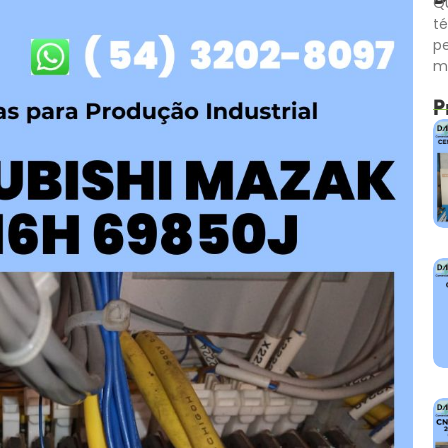
Qu
té
p
m
P