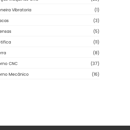
neira Vibratoria
(1)
acas
(3)
rensas
(5)
tifica
(11)
rra
(8)
orno CNC
(37)
orno Mecânico
(16)