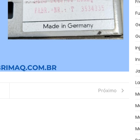
F
Fu
G
Gu
In
I
J
L
Próximo
M
M
M
M