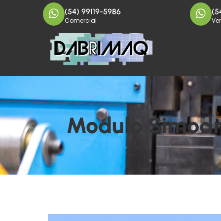
(54) 99119-5986
(5
Comercial
Ve
Modulo Simodr