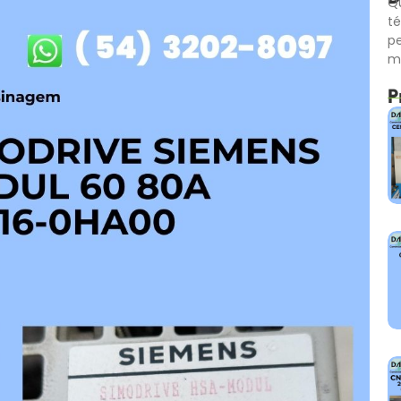
Qu
té
p
m
P