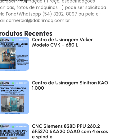
alquer informação ( Preço, especificações
cnicas, fotos de máquinas… ) pode ser solicitada
elo Fone/Whatsapp (54) 3202-8097 ou pelo e-
ail comercial@dabrimaq.com.br
rodutos Recentes
Centro de Usinagem Veker
Modelo CVK – 650 L
Centro de Usinagem Sinitron KAO
1.000
CNC Siemens 828D PPU 260.2
6F5370 6AA20 0AA0 com 4 eixos
e spindle