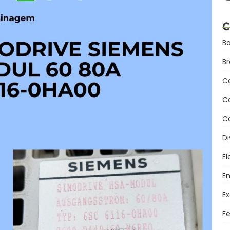
C
B
B
C
C
Co
Di
El
Em
Ex
F