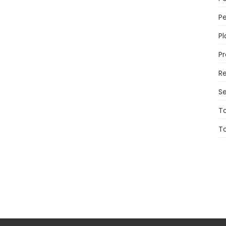
Pe
Pl
P
Re
Se
T
T