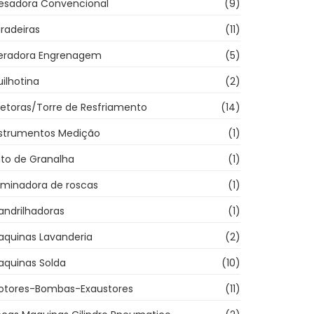
resadora Convencional
(9)
radeiras
(11)
eradora Engrenagem
(5)
ilhotina
(2)
jetoras/Torre de Resfriamento
(14)
nstrumentos Medição
(1)
ato de Granalha
(1)
aminadora de roscas
(1)
andrilhadoras
(1)
aquinas Lavanderia
(2)
aquinas Solda
(10)
otores-Bombas-Exaustores
(11)