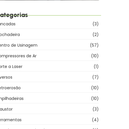
ategorias
ancadas
(3)
rochadeira
(2)
entro de Usinagem
(57)
ompressores de Ar
(10)
rte a Laser
(1)
versos
(7)
etroerosão
(10)
pilhadeiras
(10)
austor
(3)
erramentas
(4)