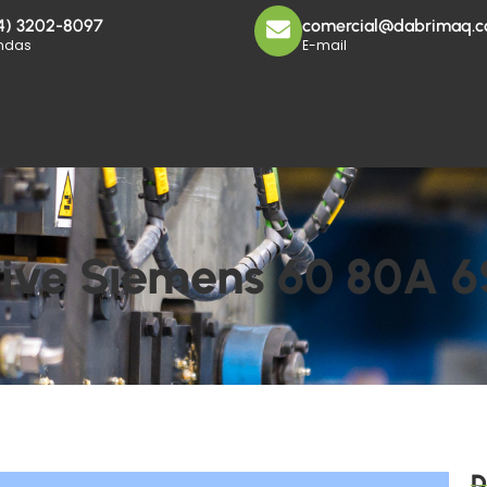
4) 3202-8097
comercial@dabrimaq.c
ndas
E-mail
ive Siemens 60 80A 
D