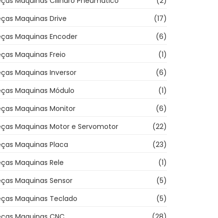
eças Maquinas Cilindro Pneumatico
(2)
eças Maquinas Drive
(17)
eças Maquinas Encoder
(6)
ças Maquinas Freio
(1)
ças Maquinas Inversor
(6)
eças Maquinas Módulo
(1)
eças Maquinas Monitor
(6)
eças Maquinas Motor e Servomotor
(22)
eças Maquinas Placa
(23)
eças Maquinas Rele
(1)
eças Maquinas Sensor
(5)
eças Maquinas Teclado
(5)
eças Maquinas CNC
(28)