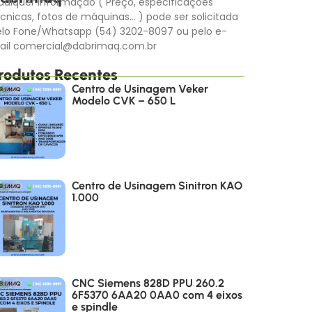
alquer informação ( Preço, especificações
cnicas, fotos de máquinas… ) pode ser solicitada
elo Fone/Whatsapp (54) 3202-8097 ou pelo e-
ail comercial@dabrimaq.com.br
rodutos Recentes
Centro de Usinagem Veker
Modelo CVK – 650 L
Centro de Usinagem Sinitron KAO
1.000
CNC Siemens 828D PPU 260.2
6F5370 6AA20 0AA0 com 4 eixos
e spindle