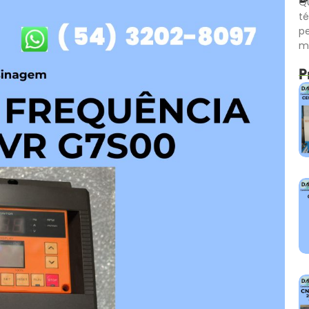
Qu
té
p
m
P