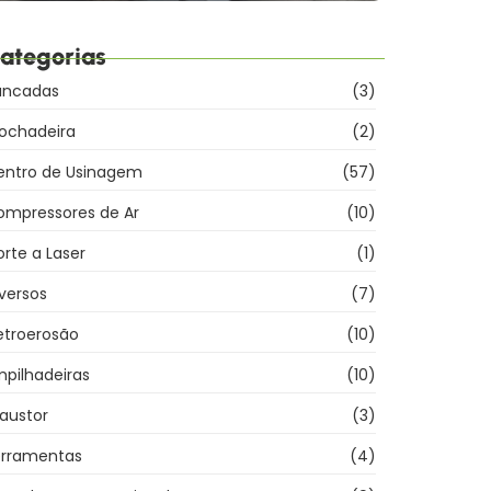
ategorias
ancadas
(3)
rochadeira
(2)
entro de Usinagem
(57)
ompressores de Ar
(10)
rte a Laser
(1)
versos
(7)
etroerosão
(10)
pilhadeiras
(10)
austor
(3)
erramentas
(4)