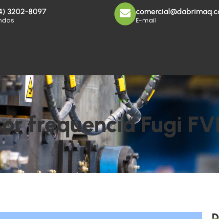
4) 3202-8097
comercial@dabrimaq.c
ndas
E-mail
sor frequencia Fugi F
D