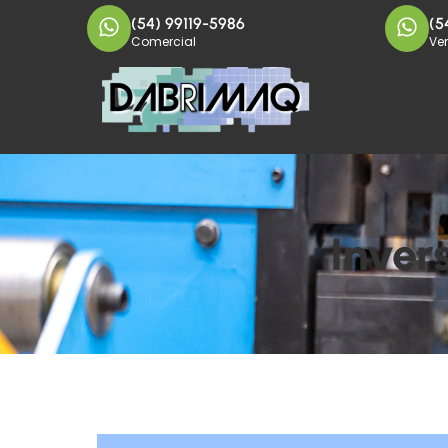
(54) 99119-5986
(5
Comercial
Ve
Inver