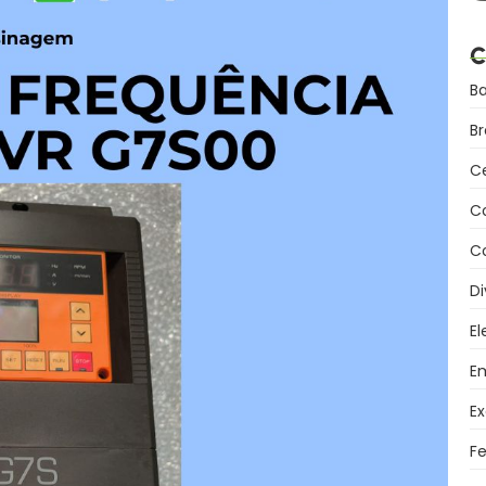
C
B
B
C
C
Co
Di
El
Em
Ex
F