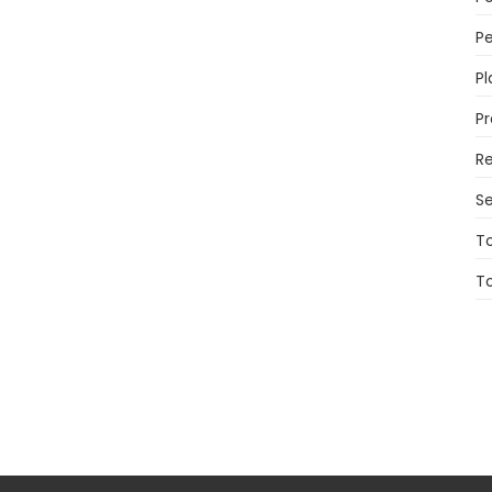
Pe
Pl
P
Re
Se
T
T