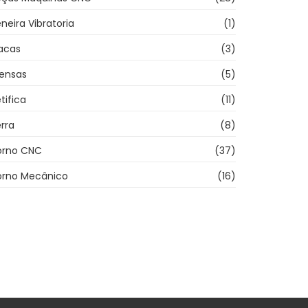
neira Vibratoria
(1)
acas
(3)
rensas
(5)
tifica
(11)
rra
(8)
orno CNC
(37)
orno Mecânico
(16)