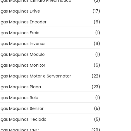
eças Maquinas Cilindro Pneumatico
(2)
eças Maquinas Drive
(17)
eças Maquinas Encoder
(6)
ças Maquinas Freio
(1)
ças Maquinas Inversor
(6)
eças Maquinas Módulo
(1)
eças Maquinas Monitor
(6)
eças Maquinas Motor e Servomotor
(22)
eças Maquinas Placa
(23)
eças Maquinas Rele
(1)
eças Maquinas Sensor
(5)
eças Maquinas Teclado
(5)
eças Maquinas CNC
(28)