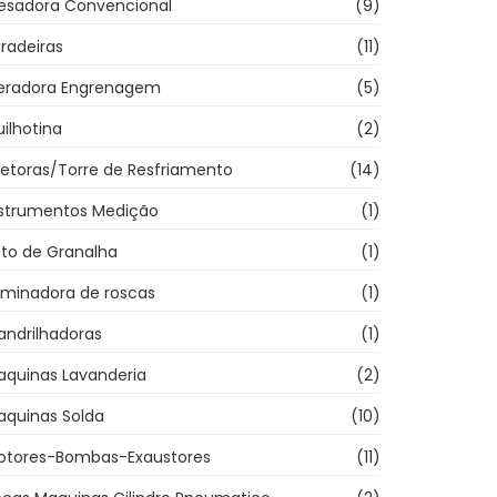
resadora Convencional
(9)
radeiras
(11)
eradora Engrenagem
(5)
ilhotina
(2)
jetoras/Torre de Resfriamento
(14)
nstrumentos Medição
(1)
ato de Granalha
(1)
aminadora de roscas
(1)
andrilhadoras
(1)
aquinas Lavanderia
(2)
aquinas Solda
(10)
otores-Bombas-Exaustores
(11)