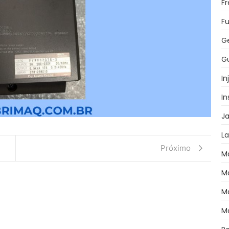
F
Fu
G
Gu
In
I
J
L
Próximo
M
M
M
M