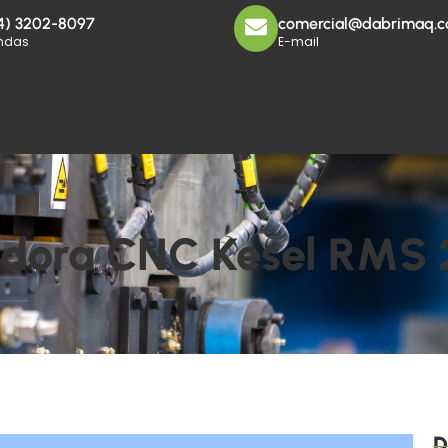
4) 3202-8097
comercial@dabrimaq.c
ndas
E-mail
adora CNC Kesel RMS 
D