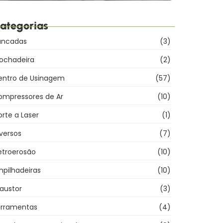
ategorias
ancadas
(3)
rochadeira
(2)
entro de Usinagem
(57)
ompressores de Ar
(10)
rte a Laser
(1)
versos
(7)
etroerosão
(10)
pilhadeiras
(10)
austor
(3)
erramentas
(4)