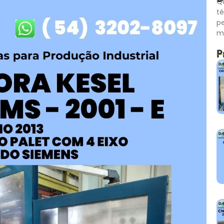
Qu
té
p
m
P