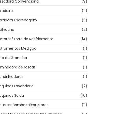
resadora Convencional
(9)
radeiras
(11)
eradora Engrenagem
(5)
ilhotina
(2)
jetoras/Torre de Resfriamento
(14)
nstrumentos Medição
(1)
ato de Granalha
(1)
aminadora de roscas
(1)
andrilhadoras
(1)
aquinas Lavanderia
(2)
aquinas Solda
(10)
otores-Bombas-Exaustores
(11)