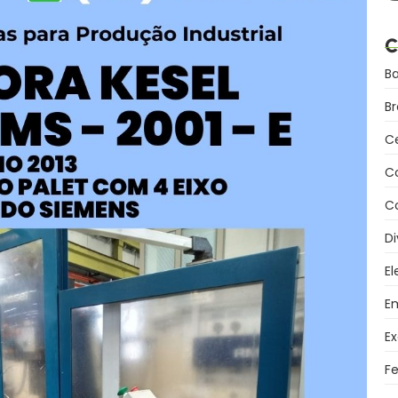
C
B
B
C
C
Co
Di
El
Em
Ex
F