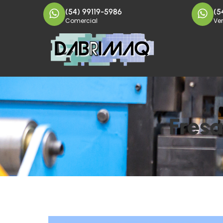
(54) 99119-5986
(5
Comercial
Ve
Fres