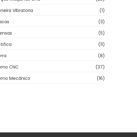
neira Vibratoria
(1)
acas
(3)
rensas
(5)
tifica
(11)
rra
(8)
orno CNC
(37)
orno Mecânico
(16)