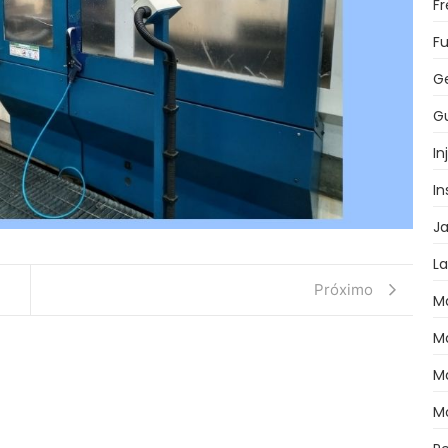
F
Fu
G
Gu
In
I
J
L
Próximo
M
M
M
M