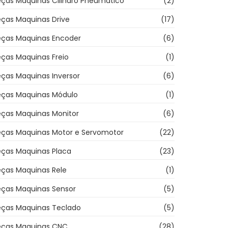
eças Maquinas Cilindro Pneumatico
(2)
eças Maquinas Drive
(17)
eças Maquinas Encoder
(6)
ças Maquinas Freio
(1)
ças Maquinas Inversor
(6)
eças Maquinas Módulo
(1)
eças Maquinas Monitor
(6)
eças Maquinas Motor e Servomotor
(22)
eças Maquinas Placa
(23)
eças Maquinas Rele
(1)
eças Maquinas Sensor
(5)
eças Maquinas Teclado
(5)
eças Maquinas CNC
(28)