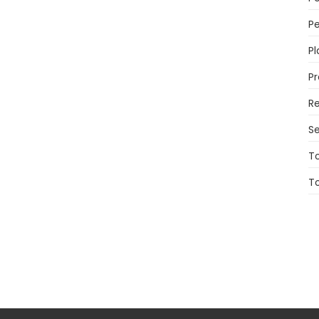
Pe
Pl
P
Re
Se
T
T