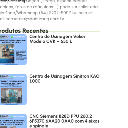
alquer informação ( Preço, especificações
cnicas, fotos de máquinas… ) pode ser solicitada
elo Fone/Whatsapp (54) 3202-8097 ou pelo e-
ail comercial@dabrimaq.com.br
rodutos Recentes
Centro de Usinagem Veker
Modelo CVK – 650 L
Centro de Usinagem Sinitron KAO
1.000
CNC Siemens 828D PPU 260.2
6F5370 6AA20 0AA0 com 4 eixos
e spindle