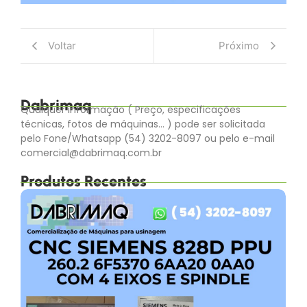
Voltar
Próximo
Dabrimaq
Qualquer informação ( Preço, especificações
técnicas, fotos de máquinas… ) pode ser solicitada
pelo Fone/Whatsapp (54) 3202-8097 ou pelo e-mail
comercial@dabrimaq.com.br
Produtos Recentes