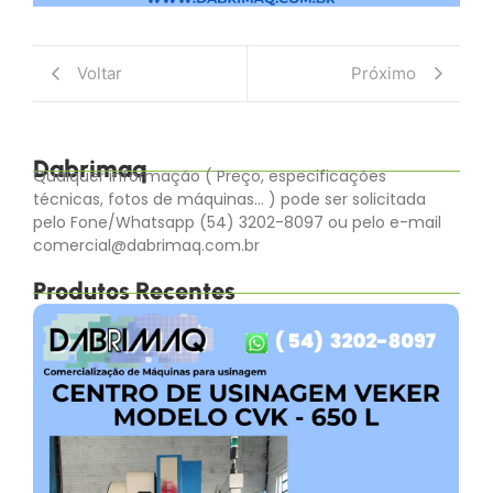
Voltar
Próximo
Dabrimaq
Qualquer informação ( Preço, especificações
técnicas, fotos de máquinas… ) pode ser solicitada
pelo Fone/Whatsapp (54) 3202-8097 ou pelo e-mail
comercial@dabrimaq.com.br
Produtos Recentes