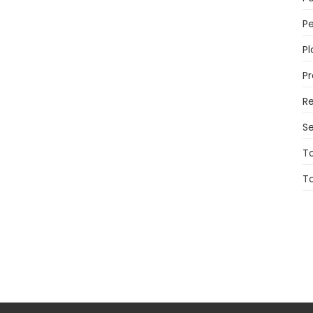
Pe
Pl
P
Re
Se
T
T