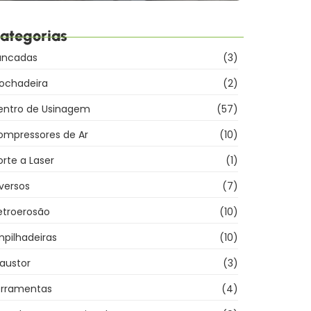
ategorias
ancadas
(3)
rochadeira
(2)
entro de Usinagem
(57)
ompressores de Ar
(10)
rte a Laser
(1)
versos
(7)
etroerosão
(10)
pilhadeiras
(10)
austor
(3)
erramentas
(4)