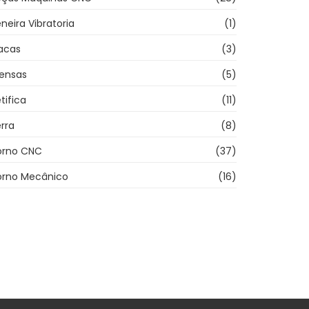
neira Vibratoria
(1)
acas
(3)
rensas
(5)
tifica
(11)
rra
(8)
orno CNC
(37)
orno Mecânico
(16)