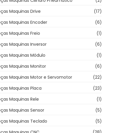
eças Maquinas Cilindro Pneumatico
(2)
eças Maquinas Drive
(17)
eças Maquinas Encoder
(6)
ças Maquinas Freio
(1)
ças Maquinas Inversor
(6)
eças Maquinas Módulo
(1)
eças Maquinas Monitor
(6)
eças Maquinas Motor e Servomotor
(22)
eças Maquinas Placa
(23)
eças Maquinas Rele
(1)
eças Maquinas Sensor
(5)
eças Maquinas Teclado
(5)
eças Maquinas CNC
(28)