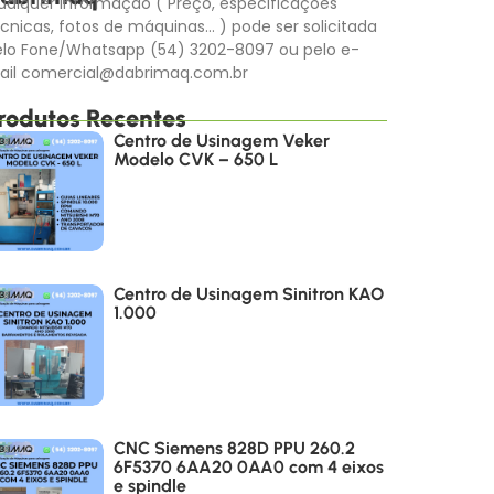
alquer informação ( Preço, especificações
cnicas, fotos de máquinas… ) pode ser solicitada
elo Fone/Whatsapp (54) 3202-8097 ou pelo e-
ail comercial@dabrimaq.com.br
rodutos Recentes
Centro de Usinagem Veker
Modelo CVK – 650 L
Centro de Usinagem Sinitron KAO
1.000
CNC Siemens 828D PPU 260.2
6F5370 6AA20 0AA0 com 4 eixos
e spindle