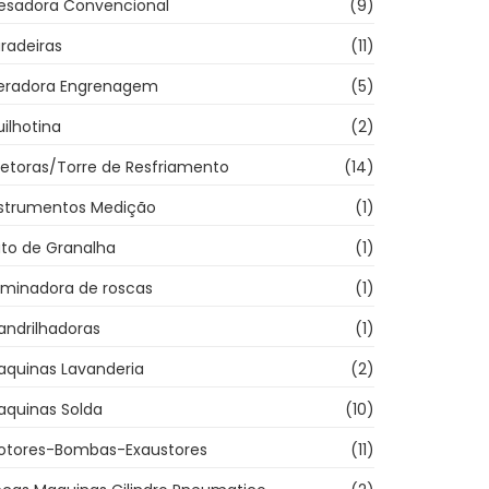
resadora Convencional
(9)
radeiras
(11)
eradora Engrenagem
(5)
ilhotina
(2)
jetoras/Torre de Resfriamento
(14)
nstrumentos Medição
(1)
ato de Granalha
(1)
aminadora de roscas
(1)
andrilhadoras
(1)
aquinas Lavanderia
(2)
aquinas Solda
(10)
otores-Bombas-Exaustores
(11)