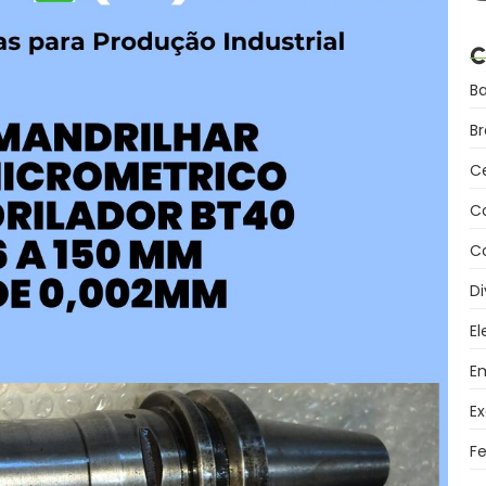
C
B
B
C
C
Co
Di
El
Em
Ex
F