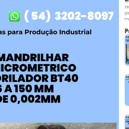
Qu
té
p
m
P