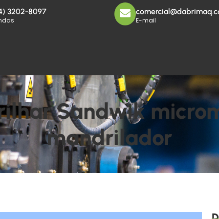
4) 3202-8097
comercial@dabrimaq.c
ndas
E-mail
ilhar Sandwik microm
mandrilador
D