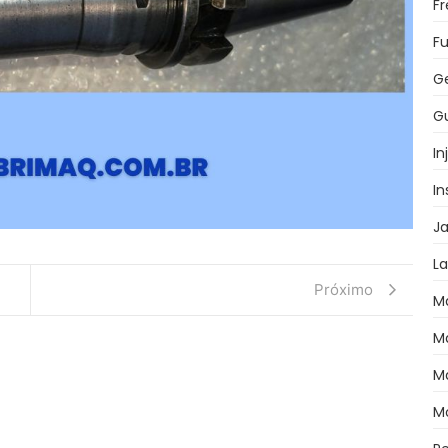
F
Fu
G
Gu
In
I
J
L
Próximo
M
M
M
M